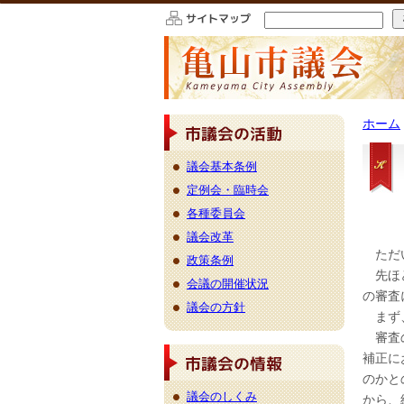
このページの本文へ移動
ホーム
議会基本条例
定例会・臨時会
各種委員会
議会改革
ただ
政策条例
先ほど
会議の開催状況
の審査
議会の方針
まず、
審査の
補正に
のかと
議会のしくみ
から、