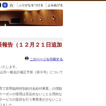
ふりがなをつける
よみあげる
黒
青
白
長報告（１２月２１日追加
このページを印刷する
いたします。
山市一般会計補正予算（第９号）について
育て世帯臨時特別給付金給付事業」の増額
クーポンの使用は見込めないことも理由な
サービスの提供を行う事業者が少ないこと
りました。