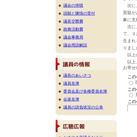
次に、
議会の傍聴
質疑が
請願と陳情の受付
象に支
議長交際費
次に、
政務活動費
て、３
議会事務局
生まれ
議会用語解説
りまし
以上の
以上、
議長のあいさつ
議員名簿
委員会及び各種委員名簿
会派名簿
議員の請負状況の公表