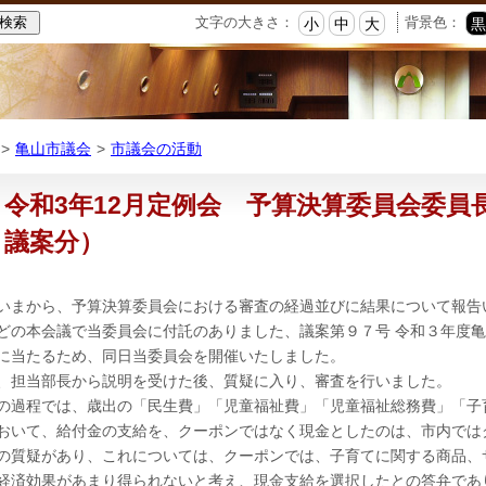
本
文字の大きさ：
背景色：
小
中
大
文
へ
移
動
亀山市議会
市議会の活動
令和3年12月定例会 予算決算委員会委員
議案分）
いまから、予算決算委員会における審査の経過並びに結果について報告
の本会議で当委員会に付託のありました、議案第９７号 令和３年度亀
に当たるため、同日当委員会を開催いたしました。
担当部長から説明を受けた後、質疑に入り、審査を行いました。
過程では、歳出の「民生費」「児童福祉費」「児童福祉総務費」「子
おいて、給付金の支給を、クーポンではなく現金としたのは、市内では
の質疑があり、これについては、クーポンでは、子育てに関する商品、
経済効果があまり得られないと考え、現金支給を選択したとの答弁であ