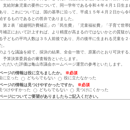
支給対象児童の要件について、同一学年である令和４年４月１日生ま
あり、これについては、国の基準に沿って、平成１５年４月２日から令
給するものであるとの答弁でありました。
第２表「繰越明許費補正」の「民生費」「児童福祉費」「子育て世帯
月補正において計上すれば、より精度が高まるのではないかとの質疑が
る子どもの平均人数は３５人前後であり、月の後半に生まれる児童を２
た。
ような議論を経て、採決の結果、全会一致で、原案のとおり可決する
予算決算委員会の審査報告といたします。