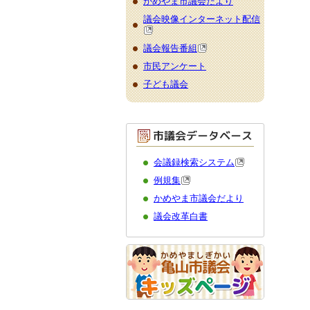
かめやま市議会だより
議会映像インターネット配信
議会報告番組
市民アンケート
子ども議会
会議録検索システム
例規集
かめやま市議会だより
議会改革白書