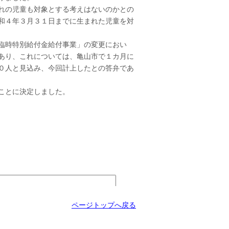
れの児童も対象とする考えはないのかとの
和４年３月３１日までに生まれた児童を対
臨時特別給付金給付事業」の変更におい
あり、これについては、亀山市で１カ月に
０人と見込み、今回計上したとの答弁であ
ことに決定しました。
ページトップへ戻る