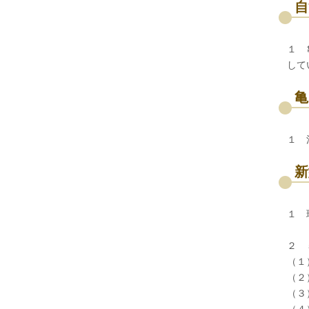
自
１ 
して
亀
１ 
新
１ 
２ 
（１
（２
（３