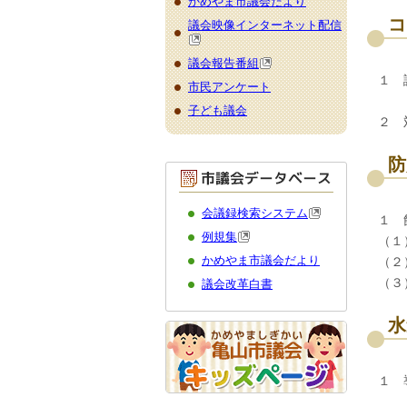
かめやま市議会だより
コ
議会映像インターネット配信
議会報告番組
１ 
市民アンケート
子ども議会
２ 
防
会議録検索システム
１ 
例規集
（１
かめやま市議会だより
（２
（３
議会改革白書
水
１ 