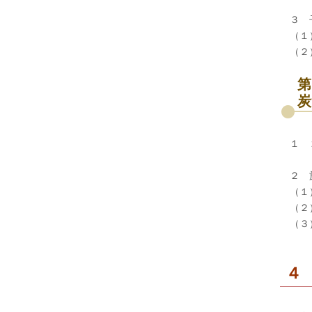
３ 
（１
（２
第
炭
１ 
２ 
（１
（２
（３
４