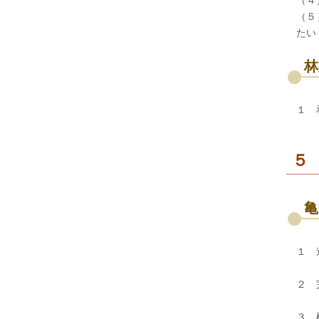
（４
（５
たい
林
１ 
５
亀
１ 
２ 
３ 