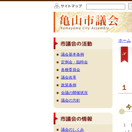
このページの本文へ移動
ホーム
議会基本条例
定例会・臨時会
各種委員会
議会改革
政策条例
１
会議の開催状況
議会の方針
今
１ 
議会のしくみ
（１