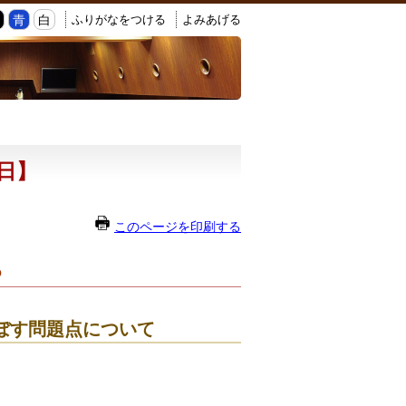
ふりがなをつける
よみあげる
黒
青
白
6日】
このページを印刷する
ら
ぼす問題点について