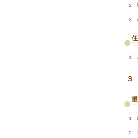
２ 
３ 
住
１ 
３
重
１ 
２ 