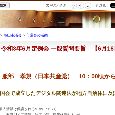
本
文字の大きさ：
背景色：
小
中
大
文
へ
移
動
亀山市議会
市議会の活動
令和3年6月定例会 一般質問要旨 【6月1
 服部 孝規（日本共産党） 10：00頃か
国会で成立したデジタル関連法が地方自治体に及
個人情報は保護されるのかについて
）「非識別加工情報」制度で個人情報は守れるのか