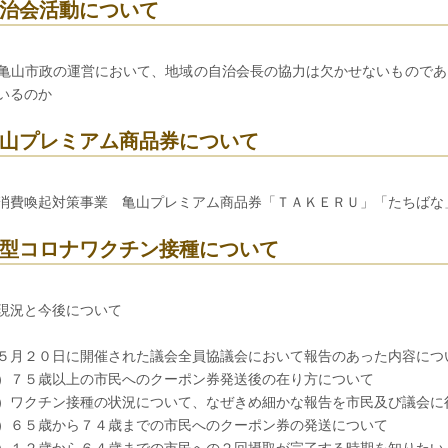
治会活動について
亀山市政の運営において、地域の自治会長の協力は欠かせないものであ
いるのか
山プレミアム商品券について
消費喚起対策事業 亀山プレミアム商品券「ＴＡＫＥＲＵ」「たちばな
型コロナワクチン接種について
現況と今後について
５月２０日に開催された議会全員協議会において報告のあった内容につ
）７５歳以上の市民へのクーポン券発送後の在り方について
）ワクチン接種の状況について、なぜきめ細かな報告を市民及び議会に
）６５歳から７４歳までの市民へのクーポン券の発送について