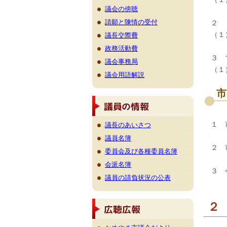
議会の傍聴
請願と陳情の受付
２ 
（１
議長交際費
政務活動費
３ 
議会事務局
（１
議会用語解説
市
１ 
議長のあいさつ
議員名簿
２ 
委員会及び各種委員名簿
会派名簿
３ 
議員の請負状況の公表
２