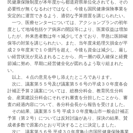
民健康保険制度が本年度から都道府県単位化されても、その
必要性が無くなるわけではなく、今後も国民健康保険事業を
安定的に運営できるよう、適切な予算措置を講じられたい。
一つ、医療センターについては、アクションプランの初年
度として地域包括ケア病床の開設等により、医業収益は増加
したが、外来患者数は年々減少してきており、早急に医師確
保等の対策を講じられたい。また、当年度未処理欠損金が平
成２９年度末で１０億円を超え、今後も資金は減少し、厳し
い経営状況が見込まれることから、尚一層の収入確保と経費
節減に努め、早期に経営健全化が図れるよう取り組まれた
い。
以上、４点の意見を申し添えたところであります。
次に、議案第５５号及び議案第５６号の平成３０年度各会
計補正予算２議案については、総務分科会、教育民生分科
会、産業建設分科会にそれぞれ審査を分担したことから、審
査の経過内容について、各分科会長から報告を受けました。
その結果、議案第５５号 平成３０年度亀山市一般会計補正
予算（第２号）については反対討論があり、採決の結果、賛
成者多数で原案のとおり可決することに決定しました。
次に、議案第５６号 平成３０年度亀山市国民健康保険事業