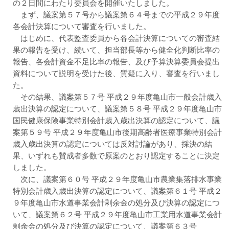
の２日間にわたり委員会を開催いたしました。
まず、議案第５７号から議案第６４号までの平成２９年度
各会計決算について審査を行いました。
はじめに、代表監査委員から各会計決算についての審査結
果の報告を受け、続いて、担当部長等から健全化判断比率の
報告、各会計資金不足比率の報告、及び予算決算委員会提出
資料について説明を受けた後、質疑に入り、審査を行いまし
た。
その結果、議案第５７号 平成２９年度亀山市一般会計歳入
歳出決算の認定について、議案第５８号 平成２９年度亀山市
国民健康保険事業特別会計歳入歳出決算の認定について、議
案第５９号 平成２９年度亀山市後期高齢者医療事業特別会計
歳入歳出決算の認定については反対討論があり、採決の結
果、いずれも賛成者多数で原案のとおり認定することに決定
しました。
次に、議案第６０号 平成２９年度亀山市農業集落排水事業
特別会計歳入歳出決算の認定について、議案第６１号 平成２
９年度亀山市水道事業会計剰余金の処分及び決算の認定につ
いて、議案第６２号 平成２９年度亀山市工業用水道事業会計
剰余金の処分及び決算の認定について、議案第６３号