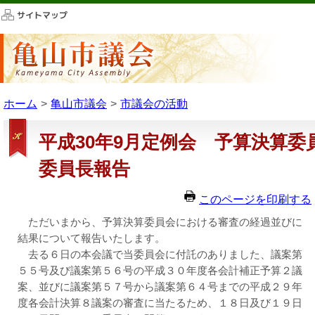
このページの本文へ移動
ホーム
亀山市議会
市議会の活動
平成30年9月定例会 予算決算委
委員長報告
このページを印刷する
ただいまから、予算決算委員会における審査の経過並びに
結果について報告いたします。
去る６日の本会議で当委員会に付託のありました、議案第
５５号及び議案第５６号の平成３０年度各会計補正予算２議
案、並びに議案第５７号から議案第６４号までの平成２９年
度各会計決算８議案の審査に当たるため、１８日及び１９日