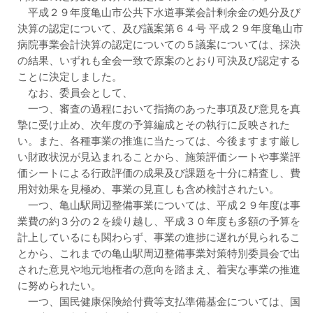
平成２９年度亀山市公共下水道事業会計剰余金の処分及び
決算の認定について、及び議案第６４号 平成２９年度亀山市
病院事業会計決算の認定についての５議案については、採決
の結果、いずれも全会一致で原案のとおり可決及び認定する
ことに決定しました。
なお、委員会として、
一つ、審査の過程において指摘のあった事項及び意見を真
摯に受け止め、次年度の予算編成とその執行に反映された
い。また、各種事業の推進に当たっては、今後ますます厳し
い財政状況が見込まれることから、施策評価シートや事業評
価シートによる行政評価の成果及び課題を十分に精査し、費
用対効果を見極め、事業の見直しも含め検討されたい。
一つ、亀山駅周辺整備事業については、平成２９年度は事
業費の約３分の２を繰り越し、平成３０年度も多額の予算を
計上しているにも関わらず、事業の進捗に遅れが見られるこ
とから、これまでの亀山駅周辺整備事業対策特別委員会で出
された意見や地元地権者の意向を踏まえ、着実な事業の推進
に努められたい。
一つ、国民健康保険給付費等支払準備基金については、国