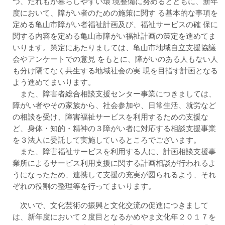
つ、だれもが暮らしやすい環 境整備に努めるとともに、新年
度において、障がい者のための施策に関す る基本的な事項を
定める亀山市障がい者福祉計画及び、福祉サービスの確 保に
関する内容を定める亀山市障がい福祉計画の策定を進めてま
いります。策定にあたりましては、亀山市地域自立支援協議
会やアンケートでの意見 をもとに、障がいのある人もない人
も分け隔てなく共生する地域社会の実 現を目指す計画となる
よう進めてまいります。
また、障害者総合相談支援センター事業につきましては、
障がい者やその家族から、社会参加や、日常生活、就労など
の相談を受け、障害福祉サービスを利用するための支援な
ど、身体・知的・精神の３障がい者に対応する相談支援事業
を３法人に委託して実施しているところでございます。
また、障害福祉サービスを利用する人に、計画相談支援事
業所によるサービス利用支援に関する計画相談が行われるよ
うになったため、連携して支援の充実が図られるよう、それ
ぞれの役割の整理等を行ってまいります。
次いで、文化芸術の振興と文化交流の促進につきまして
は、新年度において２度目となるかめやま文化年２０１７を