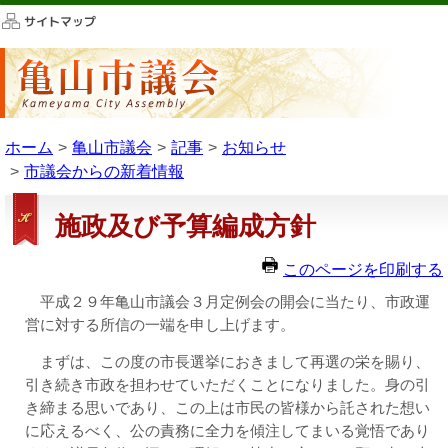
このページの本文へ移動
ホーム
亀山市議会
記事
お知らせ
市議会からの新着情報
施政及び予算編成方針
このページを印刷する
平成２９年亀山市議会３月定例会の開会に当たり、市政運
営に対する所信の一端を申し上げます。
まずは、この度の市長選挙におきまして再選の栄を賜り、
引き続き市政を担わせていただくことになりました。身の引
き締まる思いであり、この上は市民の皆様から託された想い
に応えるべく、公の責務に全力を傾注してまいる覚悟であり