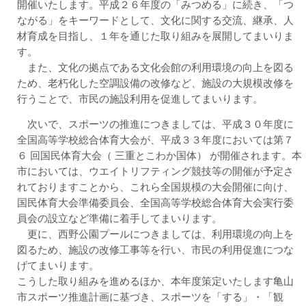
開催いたします。平成２６年度の「みつめる」に続き、「つ
ながる」をキーワードとして、文化に関する交流、継承、人
材育成を目指し、１年を通じた取り組みを展開してまいりま
す。
また、文化の拠点である文化会館の利用環境の向上を図る
ため、老朽化した空調設備の改修など、施設の大規模改修を
行うことで、市民の施設利用を促進してまいります。
次いで、スポーツの推進につきましては、平成３０年度に
全国高等学校総合体育大会が、平成３３年度においては第７
６ 回国民体育大会（ 三重とこわか国体） が開催されます。本
市においては、ウエイトリフティング競技等の開催が予定さ
れておりますことから、これら全国規模の大会開催に向け、
国民体育大会準備委員会、全国高等学校総合体育大会実行委
員会の設立など準備に着手してまいります。
更に、西野公園プールにつきましては、利用環境の向上を
図るため、施設の改修工事等を行い、市民の利用促進につな
げてまいります。
こうした取り組みを進めるほか、本年度策定いたします亀山
市スポーツ推進計画に基づき、スポーツを「する」・「観