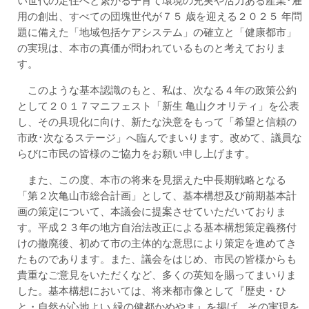
い世代の定住へと繋がる子育て環境の充実や活力ある産業･雇
用の創出、すべての団塊世代が７５ 歳を迎える２０２５ 年問
題に備えた「地域包括ケアシステム」の確立と「健康都市」
の実現は、本市の真価が問われているものと考えておりま
す。
このような基本認識のもと、私は、次なる４年の政策公約
として２０１７マニフェスト「新生 亀山クオリティ」を公表
し、その具現化に向け、新たな決意をもって「希望と信頼の
市政･次なるステージ」へ臨んでまいります。改めて、議員な
らびに市民の皆様のご協力をお願い申し上げます。
また、この度、本市の将来を見据えた中長期戦略となる
「第２次亀山市総合計画」として、基本構想及び前期基本計
画の策定について、本議会に提案させていただいておりま
す。平成２３年の地方自治法改正による基本構想策定義務付
けの撤廃後、初めて市の主体的な意思により策定を進めてき
たものであります。また、議会をはじめ、市民の皆様からも
貴重なご意見をいただくなど、多くの英知を賜ってまいりま
した。基本構想においては、将来都市像として『歴史・ひ
と・自然が心地よい 緑の健都かめやま』を掲げ、その実現を