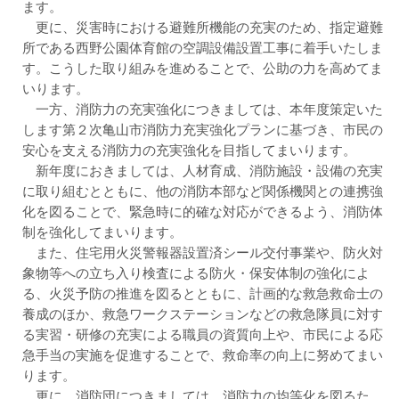
ます。
更に、災害時における避難所機能の充実のため、指定避難
所である西野公園体育館の空調設備設置工事に着手いたしま
す。こうした取り組みを進めることで、公助の力を高めてま
いります。
一方、消防力の充実強化につきましては、本年度策定いた
します第２次亀山市消防力充実強化プランに基づき、市民の
安心を支える消防力の充実強化を目指してまいります。
新年度におきましては、人材育成、消防施設・設備の充実
に取り組むとともに、他の消防本部など関係機関との連携強
化を図ることで、緊急時に的確な対応ができるよう、消防体
制を強化してまいります。
また、住宅用火災警報器設置済シール交付事業や、防火対
象物等への立ち入り検査による防火・保安体制の強化によ
る、火災予防の推進を図るとともに、計画的な救急救命士の
養成のほか、救急ワークステーションなどの救急隊員に対す
る実習・研修の充実による職員の資質向上や、市民による応
急手当の実施を促進することで、救命率の向上に努めてまい
ります。
更に、消防団につきましては、消防力の均等化を図るた