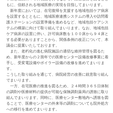
もに、信頼される地域医療の実現を目指してまいります。
新年度においては、在宅復帰を支援する地域包括ケア病床
を設置するとともに、地域医療連携システムの導入や訪問看
護ステーションの設置準備を進めるなど、地域包括ケアシス
テムの構築に向けて取り組んでまいります。なお、地域包括
ケア病床の設置に伴い、許可病床数を１００床から９４床と
する必要がありますことから、関係条例の改正について、本
議会に提案いたしております。
また、老朽化の進む病院施設の適切な維持管理を図るた
め、新年度からの２箇年での医療センター設備改修事業に着
手し、受変電設備やボイラー設備の改修を進めてまいりま
す。
こうした取り組みを通じて、病院経営の改善に鋭意取り組ん
でまいります。
一方、在宅医療の推進を図るため、２４時間３６５日体制
の調剤や医療材料の提供が可能な保険調剤薬局の誘致に取り
組んでまいります。同時に、医療センター敷地内へ誘致を図
ることで、医療センターの外来等の調剤についても院外処方
への移行を進めてまいります。