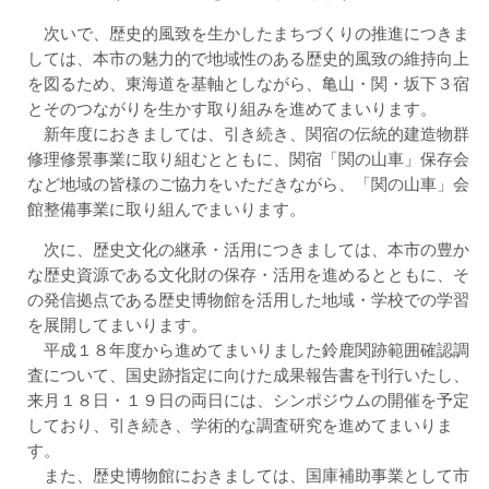
次いで、歴史的風致を生かしたまちづくりの推進につきま
しては、本市の魅力的で地域性のある歴史的風致の維持向上
を図るため、東海道を基軸としながら、亀山・関・坂下３宿
とそのつながりを生かす取り組みを進めてまいります。
新年度におきましては、引き続き、関宿の伝統的建造物群
修理修景事業に取り組むとともに、関宿「関の山車」保存会
など地域の皆様のご協力をいただきながら、「関の山車」会
館整備事業に取り組んでまいります。
次に、歴史文化の継承・活用につきましては、本市の豊か
な歴史資源である文化財の保存・活用を進めるとともに、そ
の発信拠点である歴史博物館を活用した地域・学校での学習
を展開してまいります。
平成１８年度から進めてまいりました鈴鹿関跡範囲確認調
査について、国史跡指定に向けた成果報告書を刊行いたし、
来月１８日・１９日の両日には、シンポジウムの開催を予定
しており、引き続き、学術的な調査研究を進めてまいりま
す。
また、歴史博物館におきましては、国庫補助事業として市