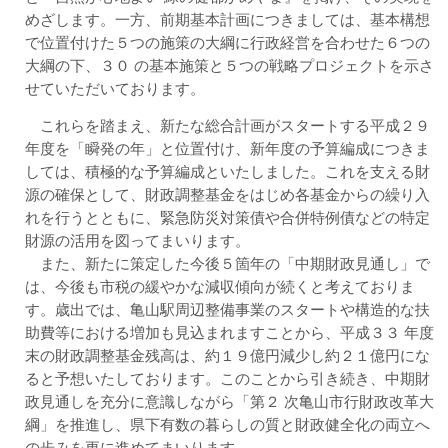
めざします。一方、前期基本計画につきましては、基本構想
で位置付けた５つの施策の大綱に行政経営を合わせた６つの
大綱の下、３０ の基本施策と５つの戦略プロジェクトを示さ
せていただいております。
これらを踏まえ、新たな総合計画がスタートする平成２９
年度を「瞬発の年」と位置付け、新年度の予算編成につきま
しては、積極的な予算編成といたしました。これを支える財
源の確保として、財政調整基金をはじめ各基金からの繰り入
れを行うとともに、緊急防災対策債や合併特例債などの特定
財源の活用を図ってまいります。
また、新たに策定した今後５箇年の「中期財政見通し」で
は、今後も市税の緩やかな減収傾向が続くと考えておりま
す。歳出では、亀山駅周辺整備事業のスタートや構造的な扶
助費等における増加も見込まれますことから、平成３３ 年度
末の財政調整基金残高は、約１９億円減少し約２１億円にな
ると予想いたしております。このことから引き続き、中期財
政見通しを充分に意識しながら「第２ 次亀山市行財政改革大
綱」を推進し、県下有数の暮らしの質と財政健全化の両立へ