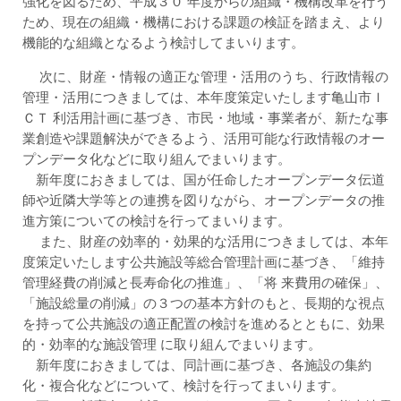
強化を図るため、平成３０ 年度からの組織・機構改革を行う
ため、現在の組織・機構における課題の検証を踏まえ、より
機能的な組織となるよう検討してまいります。
次に、財産・情報の適正な管理・活用のうち、行政情報の
管理・活用につきましては、本年度策定いたします亀山市Ｉ
ＣＴ 利活用計画に基づき、市民・地域・事業者が、新たな事
業創造や課題解決ができるよう、活用可能な行政情報のオー
プンデータ化などに取り組んでまいります。
新年度におきましては、国が任命したオープンデータ伝道
師や近隣大学等との連携を図りながら、オープンデータの推
進方策についての検討を行ってまいります。
また、財産の効率的・効果的な活用につきましては、本年
度策定いたします公共施設等総合管理計画に基づき、「維持
管理経費の削減と長寿命化の推進」、「将 来費用の確保」、
「施設総量の削減」の３つの基本方針のもと、長期的な視点
を持って公共施設の適正配置の検討を進めるとともに、効果
的・効率的な施設管理 に取り組んでまいります。
新年度におきましては、同計画に基づき、各施設の集約
化・複合化などについて、検討を行ってまいります。