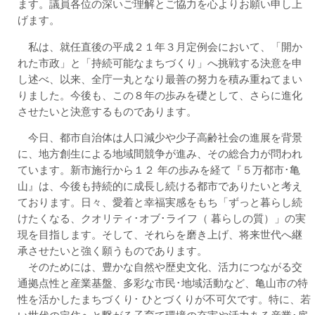
ます。議員各位の深いご理解とご協力を心よりお願い申し上
げます。
私は、就任直後の平成２１年３月定例会において、「開か
れた市政」と「持続可能なまちづくり」へ挑戦する決意を申
し述べ、以来、全庁一丸となり最善の努力を積み重ねてまい
りました。今後も、この８年の歩みを礎として、さらに進化
させたいと決意するものであります。
今日、都市自治体は人口減少や少子高齢社会の進展を背景
に、地方創生による地域間競争が進み、その総合力が問われ
ています。新市施行から１２ 年の歩みを経て『５万都市･亀
山』は、今後も持続的に成長し続ける都市でありたいと考え
ております。日々、愛着と幸福実感をもち「ずっと暮らし続
けたくなる、クオリティ･オブ･ライフ（ 暮らしの質）」の実
現を目指します。そして、それらを磨き上げ、将来世代へ継
承させたいと強く願うものであります。
そのためには、豊かな自然や歴史文化、活力につながる交
通拠点性と産業基盤、多彩な市民･地域活動など、亀山市の特
性を活かしたまちづくり･ ひとづくりが不可欠です。特に、若