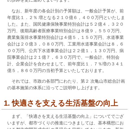
の歩みを更に進めてまいります。
なお、新年度の各会計別の予算額は、一般会計予算が、前
年度比１．２％ 増となる２１０億６，４００万円といたしま
した。また、国民健康保険事業特別会計は５２億４，３２０
万円、後期高齢者医療事業特別会計は８億９，５５０万円、
農業集落排水事業特別会計は４億５，１５０万円、水道事業
会計は２０億３，０８０万円、工業用水道事業会計は８，６
００万円、公共下水道事業会計は２２億１，１３０万円、病
院事業会計は２１億７，６３０万円で、一般会計、特別会
計、企業会計を合わせまして、前年度比１．７％増の３４１
億５，８６０万円の当初予算といたしております。
それでは、市政の各部門にわたり、第２ 次亀山市総合計画
の基本施策の体系に沿ってご説明申し上げます。
1. 快適さを支える生活基盤の向上
まず、「快適さを支える生活基盤の向上」についてでござ
いますが、都市づくりの推進につきましては、基本構想にお