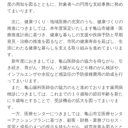
度の周知を図るとともに、対象者への円滑な支給事務に努め
てまいります。
次に、健康づくり・地域医療の充実のうち、健康づくりの
推進につきましては、本年度策定いたします亀山市健康・医
療推進計画に基づき、健康な暮らしの支援や疾病予防と早期
発見・治療の推進を図るなど、市民の健康寿命を延ばし、生
涯にわたる健康な暮らしを支える取り組みを進めてまいりま
す。
新年度におきましては、亀山医師会の協力を得ながら、引
き続き、胃がん・肺がん・大腸がんなど６種のがん検診や、
インフルエンザや水痘など感染症の予防接種費用の助成を行
ってまいります。
また、亀山歯科医師会の協力のもと進めております歯周病
検診につきましては、これまでの１０歳毎の節目年齢を新た
に５歳毎とすることで、受診機会の拡大を図ってまいりま
す。
一方、医療センターにつきましては、亀山市立医療センタ
ーアクションプランに基づき、顧客・財務・業務プロセス・
学習と成長の４つの視点を持ちながら、経営改善を図るとと