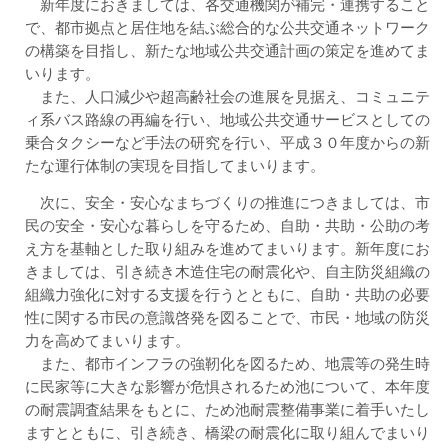
新年度におきましては、各交通機関が補完・連携すること
で、都市拠点と居住地を結ぶ総合的な公共交通ネットワーク
の構築を目指し、新たな地域公共交通計画の策定を進めてま
いります。
また、人口減少や超高齢社会の進展を見据え、コミュニテ
ィ系バス路線の再編を行い、地域公共交通サービスとしての
乗合タクシーなど手法の研究を行い、平成３０年度からの新
たな運行体制の実現を目指してまいります。
次に、安全・安心なまちづくりの推進につきましては、市
民の安全・安心な暮らしを守るため、自助・共助・公助の考
え方を基軸とした取り組みを進めてまいります。新年度にお
きましては、引き続き木造住宅の耐震化や、自主防災組織の
組織力強化に対する支援を行うとともに、自助・共助の必要
性に関する市民の意識啓発を図ることで、市民・地域の防災
力を高めてまいります。
また、都市インフラの強靭化を図るため、地震等の発生時
に民家等に大きな影響が危惧されるため池について、本年度
の耐震調査結果をもとに、ため池耐震整備事業に着手いたし
ますとともに、引き続き、橋梁の耐震化に取り組んでまいり