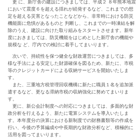
更 に、新庁舎の建設につきましては、平成２ ８年熊本地震
において震度６を超える揺れが続発するなど、これまでの想
定を超える災害となったことなどから、非常時における防災
機能面に危惧があるものと 判断し、これまでの一時凍結を解
除のうえ、建設に向けた取り組みをスタートさせます。新年
度におきましては、防災機能をはじめとした新庁舎の機能や
規模な ど、庁内での検討に着手してまいります。
次いで、持続性を保つ健全な財政運営につきましては、多
様な手法による安定した財源確保を図るため、新たに、市税
等のクレジットカードによる収納サービスを開始いたしま
す。
また、三重地方税管理回収機構に新たに職員１名を追加派
遣するなど、更なる滞納市税の収納強化に努めてまいりま
す。
更に、新公会計制度への対応につきましては、多面的な財
政分析を行えるよう、新たに電算システムを導入いたしま
す。本年度分の決算における新制度での財務書類等の作成を
行い、今後の予算編成や中長期的な財政分析など、積極的に
活用を図ってまいります。