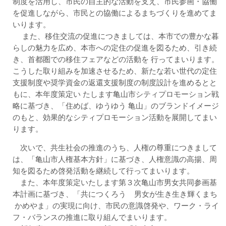
制度を活用し、市民の自主的な活動を支え、市民参画・協働
を促進しながら、市民との協働によるまちづくりを進めてま
いります。
また、移住交流の促進につきましては、本市での豊かな暮
らしの魅力を広め、本市への定住の促進を図るため、引き続
き、首都圏での移住フェアなどの活動を 行ってまいります。
こうした取り組みを加速させるため、新たな若い世代の定住
支援制度や奨学資金の返還支援制度の制度設計を進めるとと
もに、本年度策定い たします亀山市シティプロモーション戦
略に基づき、「住めば、ゆうゆう 亀山」のブランドイメージ
のもと、効果的なシティプロモーション活動を展開してまい
ります。
次いで、共生社会の推進のうち、人権の尊重につきまして
は、「亀山市人権基本方針」に基づき、人権意識の高揚、周
知を図るため啓発活動を継続して行ってまいります。
また、本年度策定いたします第３次亀山市男女共同参画基
本計画に基づき、「共につくろう 男女が生き生き輝くまち
かめやま」の実現に向け、市民の意識啓発や、ワーク・ライ
フ・バランスの推進に取り組んでまいります。