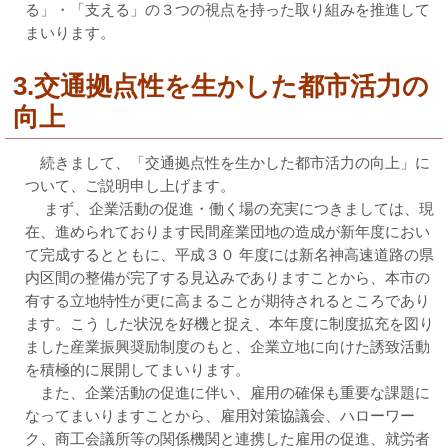
る」・「支える」の３つの視点を持った取り組みを推進して
まいります。
3.交通拠点性を生かした都市活力の
向上
続きまして、「交通拠点性を生かした都市活力の向上」に
ついて、ご説明申し上げます。
まず、企業活動の促進・働く場の充実につきましては、現
在、進められております民間産業団地の造成が新年度におい
て完成するとともに、平成３０ 年度には新名神高速道路の県
内区間の整備が完了する見込みでありますことから、本市の
有する立地特性が更に高まることが期待されるところであり
ます。こう した状況を好機と捉え、本年度に制度拡充を図り
ました産業振興奨励制度のもと、企業立地に向けた誘致活動
を積極的に展開してまいります。
また、企業活動の促進に伴い、雇用の確保も重要な課題に
なってまいりますことから、雇用対策協議会、ハローワー
ク、商工会議所等の関係機関と連携した雇用の促進、就労者