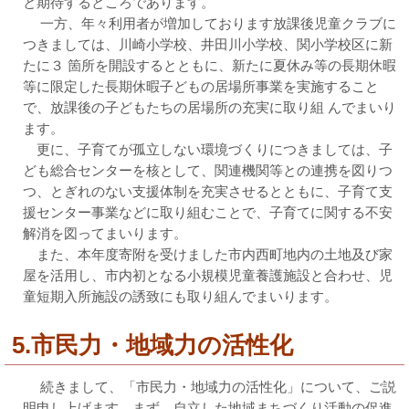
と期待するところであります。
一方、年々利用者が増加しております放課後児童クラブに
つきましては、川崎小学校、井田川小学校、関小学校区に新
たに３ 箇所を開設するとともに、新たに夏休み等の長期休暇
等に限定した長期休暇子どもの居場所事業を実施すること
で、放課後の子どもたちの居場所の充実に取り組 んでまいり
ます。
更に、子育てが孤立しない環境づくりにつきましては、子
ども総合センターを核として、関連機関等との連携を図りつ
つ、とぎれのない支援体制を充実させるとともに、子育て支
援センター事業などに取り組むことで、子育てに関する不安
解消を図ってまいります。
また、本年度寄附を受けました市内西町地内の土地及び家
屋を活用し、市内初となる小規模児童養護施設と合わせ、児
童短期入所施設の誘致にも取り組んでまいります。
5.市民力・地域力の活性化
続きまして、「市民力・地域力の活性化」について、ご説
明申し上げます。まず、自立した地域まちづくり活動の促進