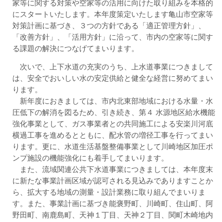
家等に関する対策や空家等の活用に向けた取り組みを本格的
にスタートいたします。本年度策定いたします亀山市空家等
対策計画に基づき、３つの方針である「適正管理方針」、
「改善方針」、「活用方針」に沿って、市内の空家等に関す
る課題の解決につなげてまいります。
次いで、上下水道の充実のうち、上水道事業につきまして
は、安全でおいしい水の安定供給と健全な経営に努めてまい
ります。
新年度におきましては、市内北東部地域における水量・水
圧低下の解消を図るため、引き続き、第４ 水源地区給水機能
強化事業として、ガス事業者との共同施工による安楽川河底
横過工事を進めるとともに、配水管の増径工事を行ってまい
ります。更に、水道生活基盤整備事業として川崎地区加圧ポ
ンプ施設の機能強化にも着手してまいります。
また、流域関連公共下水道事業につきましては、本年度末
に新たな事業計画区域が認可される見込みでありますことか
ら、拡大する地域の測量・設計業務に取り組んでまいりま
す。また、事業計画に基づき能褒野町、川崎町、住山町、阿
野田町、南鹿島町、天神１丁目、天神２丁目、関町木崎地内