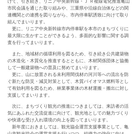
けて、引き続き、リニア中央新幹線・Ｊ Ｒ複線電化推進亀山
市民会議を通じた取り組みや、三重県や沿線自治体などの関
連機関との連携を図りながら、市内停車駅誘致に向けて取り
組んでまいります。
更に、リニア中央新幹線市内停車駅を本市のまちづくりに
最大限に生かすことができるよう、多面的な影響に関する調
査を行ってまいります。
また、地域材の循環利用を図るため、引き続き公共建築物
の木造化・木質化を推進するとともに、木材関係団体と協働
して一般建築物への普及に努めてまいります。
更に、山に放置される未利用間伐材の河川等への流出を防
ぐ新たな防災・減災対策として、木質バイオマス燃料等とし
て有効利用を図るため、林業事業体の木材運搬・搬出に対し
支援してまいります。
次に、まちづくり観光の推進につきましては、来訪者の活
気にあふれた交流促進に向けて、観光地としての魅力づくり
や快適な受け入れ環境の向上を図ってまいります。
新年度におきましては、観光協会運営支援事業として、亀
山市観光協会の運営支援を行いつつ、組織力の強化に向け