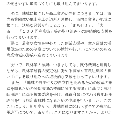
の働きやすい環境づくりにも取り組んでまいります。
次に、地域に根ざした商工業の活性化につきましては、市
内商業団体や亀山商工会議所と連携し、市内事業者が地域に
根ざし、活発な経営が行えるよう、「まちゼミ」、「大
市」、「１００ 円商店街」等の取り組みへの継続的な支援を
行ってまいります。
更に、若者や女性を中心とした創業支援や、空き店舗の活
用促進のための制度についての検討を行い、にぎわいのある
商業地域の形成を進めてまいります。
次いで、農林業の振興につきましては、関係機関と連携し
ながら、農林業経営の安定化に努める農家や営農組織等の担
い手による取り組みへの継続的な支援を行ってまいります。
また、「地域の自主性及び自立性を高めるための改革の推
進を図るための関係法律の整備に関する法律」に基づく農地
転用許可に係る権限委譲を受け、都道府県 に代わり農地転用
許可を行う指定市町村になるための申請を行いました。この
ことにより、新年度から、農地面積に関わらず全ての農地転
用許可について、市が 行うことになりますことから、より計