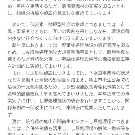
め、車両を更新するなど、装備資機材の充実を図るととも
に、組織の再編や施設の見直しを進めてまいります。
次いで、低炭素・循環型社会の形成につきましては、市
民・事業者とともに、互いの役割を果たしながら、環境負荷
の少ない社会づくりに向けて取り組んでまいります。
新年度におきましては、廃棄物処理施設の適正管理を図る
ため、ごみ溶融処理施設大規模整備事業として、耐用年数を
迎えるなど老朽化の著しい溶融物処理設備等の機器更新工事
を計画的に実施してまいります。
また、し尿処理施設につきましては、下水道事業等の状況
などを見据えた今後の処理量を踏まえ、亀山市衛生公苑での
処理の一元化を図るため、し尿処理施設長寿命化事業として
基幹的設備改良工事を進めてまいりました。本年度末での事
業完了に伴い、し尿処理施設の統合を行いますことから、関
係条例の一部改正について、本議会に提案いたしておりま
す。
更に、統合後の亀山市関衛生センターし尿処理場につきま
しては、合併特例債を活用し、し尿処理場の解体・撤去等を