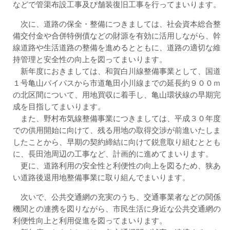
などで管渠布設工事及び舗装復旧工事を行ってまいります。
次に、道路の保全・整備につきましては、社会資本総合整
備交付金や合併特例債などの財源を有効に活用しながら、幹
線道路や生活道路の整備を進めるとともに、道路の適切な維
持管理と安全性の向上を図ってまいります。
新年度におきましては、和賀白川線整備事業として、国道
１号亀山バイパスから市道亀田小川線までの延長約９００ｍ
の北区間について、用地買収に着手し、亀山環状線の早期完
成を目指してまいります。
また、野村布気線整備事業につきましては、平成３０年度
での供用開始に向けて、残る用地の取得交渉が前進いたしま
したことから、早期の契約締結に向けて鋭意取り組むととも
に、長田池周辺の工事など、計画的に進めてまいります。
更に、道路利用の安全性と利便性の向上を図るため、狭あ
い道路後退用地整備事業に取り組んでまいります。
次いで、公共交通網の充実のうち、交通事業者などの関係
機関との連携を図りながら、市民生活に身近な公共交通網の
利便性向上と利用促進を図ってまいります。