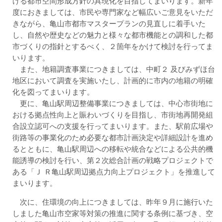
ける都市空間形成方針の具現化を目指してまいります。新年
度におきましては、市民や専門家など幅広いご意見をいただ
きながら、亀山市都市マスタープランの見直しに着手いた
し、自然や歴史などの魅力と様々な都市機能との調和した都
市づくりの指針とするべく、２箇年をかけて検討を行ってま
いります。
また、地籍調査事業につきましては、中町２ 及びみずほ台
地区において調査を実施いたし、計画的に市内の地籍の明確
化を図ってまいります。
更に、亀山駅周辺整備事業につきましては、中心市街地に
おける拠点性向上と賑わいづくりを目指し、市街地再開発組
合設立認可への支援を行ってまいります。また、駅前広場や
街路等の事業化のため必要な都市計画決定や詳細設計を進め
るとともに、亀山駅周辺への移転や統合などによる公共的機
能誘導の検討を行い、第２次総合計画の戦略プロジェクトで
ある「Ｊ Ｒ亀山駅周辺拠点力向上プロジェクト」を推進して
まいります。
次に、住環境の向上につきましては、昨年９月に施行いた
しました亀山市空家等対策の推進に関する条例に基づき、空