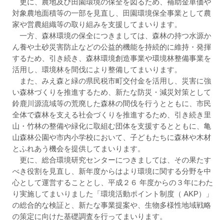
更に、農地及び田園環境の保全を図るため、補助金単価や
対象農地面積等の一部を見直し、田園環境保全事業として農
家や営農組織等の取り組みを支援してまいります。
一方、森林環境の保全につきましては、森林の持つ水源か
ん養や土砂災害防止などの公益的機能を持続的に維持・発揮
するため、引き続き、森林環境創造事業や環境林整備事業を
活用し、環境林を間伐により整備してまいります。
また、みえ森と緑の県民税市町交付金を活用し、災害に強
い森林づくりを推進するため、新たな防災・減災対策として
鈴鹿川源流域等の荒廃した森林の間伐を行うとともに、市民
全体で森林を支える社会づくりを推進するため、引き続き里
山・竹林の整備や緑化に取組む団体を支援するとともに、亀
山森林公園や市内小学校において、子どもたちに森林や木材
とふれあう機会を提供してまいります。
更に、総合環境研究センターにつきましては、その果たす
べき役割を見直し、新年度からはより環境に関する分野を中
心として運営することとし、平成２６ 年度からの３年にわた
り実施してまいりました「環境活動ポイント制度（ AKP）」
の総合的な検証と、新たな事業提案や、生物多様性地域戦略
の策定に向けた基礎調査を行ってまいります。