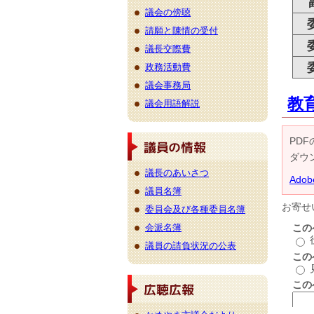
副
議会の傍聴
請願と陳情の受付
議長交際費
政務活動費
議会事務局
教
議会用語解説
PDF
ダウ
議長のあいさつ
Ado
議員名簿
委員会及び各種委員名簿
会派名簿
議員の請負状況の公表