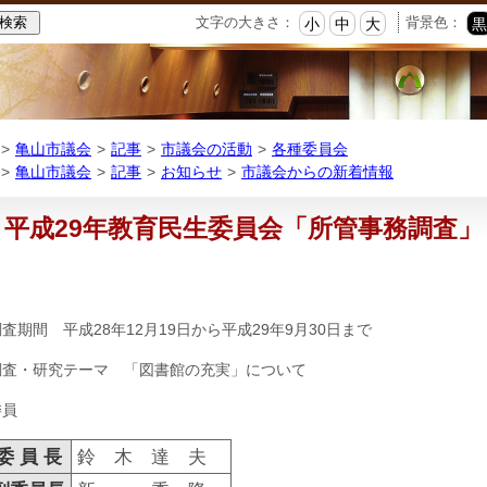
本
文字の大きさ：
背景色：
小
中
大
文
へ
移
動
亀山市議会
記事
市議会の活動
各種委員会
亀山市議会
記事
お知らせ
市議会からの新着情報
平成29年教育民生委員会「所管事務調査」
査期間 平成28年12月19日から平成29年9月30日まで
調査・研究テーマ 「図書館の充実」について
委員
 員 長
鈴 木 達 夫