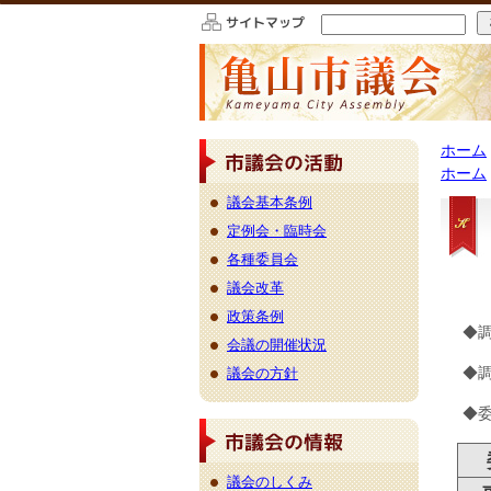
このページの本文へ移動
ホーム
ホーム
議会基本条例
定例会・臨時会
各種委員会
議会改革
政策条例
◆調
会議の開催状況
◆
議会の方針
◆
委
議会のしくみ