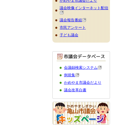
かめやま市議会だより
議会映像インターネット配信
議会報告番組
市民アンケート
子ども議会
会議録検索システム
例規集
かめやま市議会だより
議会改革白書