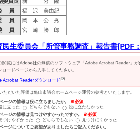
委員長
新 秀 隆
委 員
福 沢 美由紀
委 員
岡 本 公 秀
委 員
宮 崎 勝 郎
育民生委員会「所管事務調査」報告書[PDF：3
の閲覧にはAdobe社の無償のソフトウェア「Adobe Acrobat Reader」が必要
ンロードページから入手してください。
be Acrobat Readerダウンロード