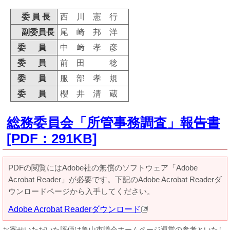
委 員 長
西 川 憲 行
副委員長
尾 崎 邦 洋
委 員
中 﨑 孝 彦
委 員
前 田 稔
委 員
服 部 孝 規
委 員
櫻 井 清 蔵
総務委員会「所管事務調査」報告書
[PDF：291KB]
PDFの閲覧にはAdobe社の無償のソフトウェア「Adobe
Acrobat Reader」が必要です。下記のAdobe Acrobat Readerダ
ウンロードページから入手してください。
Adobe Acrobat Readerダウンロード