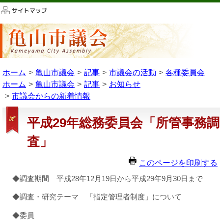
このページの本文へ移動
ホーム
亀山市議会
記事
市議会の活動
各種委員会
ホーム
亀山市議会
記事
お知らせ
市議会からの新着情報
平成29年総務委員会「所管事務調
査」
このページを印刷する
◆調査期間 平成28年12月19日から平成29年9月30日まで
◆調査・研究テーマ 「指定管理者制度」について
◆委員