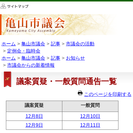
このページの本文へ移動
ホーム
亀山市議会
記事
市議会の活動
定例会・臨時会
ホーム
亀山市議会
記事
お知らせ
市議会からの新着情報
議案質疑・一般質問通告一覧
このページを印刷する
議案質疑
一般質問
12月8日
12月10日
12月9日
12月11日