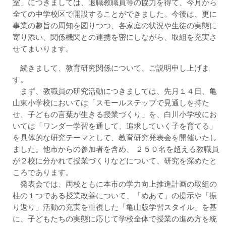
室」につきましては、退職教職員等の協力を得て、今月から
全ての中学校区で開設することができました。今後は、更に
事業の趣旨の周知を図りつつ、各家庭の状況や生徒の実態に
寄り添い、関係機関との連携を密にしながら、取組を充実さ
せてまいります。
続きまして、教育研究関係について、ご説明申し上げま
す。
まず、教職員の研究活動につきましては、先月１４日、亀
山東小学校においては「スモールステップで見通しを持た
せ、子どもの言葉が生きる授業づくり」を、白川小学校にお
いては「ワンダー学習を通して、追求していく子を育てる」
を具体的な研究テーマとして、教育研究発表会を開催いたし
ました。他市からの参加者を含め、 ２５０名を超える教職員
が２校に分かれて授業づくりなどについて、研究を深めたと
ころであります。
発表会では、両校ともに本市の学力向上推進計画の取組の
柱の１つである授業改善について、「めあて」の提示や「振
り返り」活動の充実を重視した「亀山版学習スタイル」を基
に、子どもたちの実態に応じて学校全体で授業の進め方を統