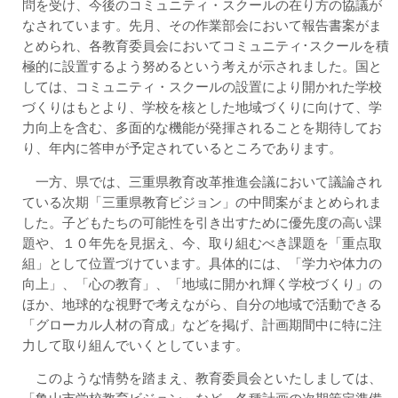
問を受け、今後のコミュニティ・スクールの在り方の協議が
なされています。先月、その作業部会において報告書案がま
とめられ、各教育委員会においてコミュニティ･スクールを積
極的に設置するよう努めるという考えが示されました。国と
しては、コミュニティ・スクールの設置により開かれた学校
づくりはもとより、学校を核とした地域づくりに向けて、学
力向上を含む、多面的な機能が発揮されることを期待してお
り、年内に答申が予定されているところであります。
一方、県では、三重県教育改革推進会議において議論され
ている次期「三重県教育ビジョン」の中間案がまとめられま
した。子どもたちの可能性を引き出すために優先度の高い課
題や、１０年先を見据え、今、取り組むべき課題を「重点取
組」として位置づけています。具体的には、「学力や体力の
向上」、「心の教育」、「地域に開かれ輝く学校づくり」の
ほか、地球的な視野で考えながら、自分の地域で活動できる
「グローカル人材の育成」などを掲げ、計画期間中に特に注
力して取り組んでいくとしています。
このような情勢を踏まえ、教育委員会といたしましては、