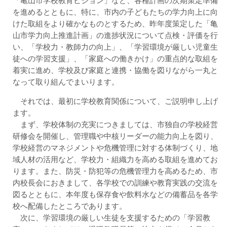
「亀山市学校教育ビジョン」など、各種計画の次期策定準備
を進めるとともに、特に、市内の子どもたちの学力向上に向
けた取組をより確かなものとするため、昨年度策定した「亀
山市学力向上推進計画」の進捗状況について点検・評価を行
い、「学校力・教師力の向上」、「学習環境が厳しい児童生
徒への学習支援」、「家庭への働きかけ」の重点的な取組を
着実に進め、学校及び家庭と連携・協働を図りながら一丸と
なって取り組んでまいります。
それでは、最初に学校教育関係について、ご説明申し上げ
ます。
まず、学校体制の充実につきましては、市独自の学校経営
研修会を開催し、管理職や中核リーダーの能力向上を図り、
学校経営のマネジメントや危機管理に対する体制づくり、地
域人材の活用など、学校力・組織力を高める取組を進めてお
ります。また、防災・防犯等の危機管理力を高めるため、市
内校長会におきまして、各学校での訓練や教育実践の交流を
図るとともに、本年度も保存食や飲料水などの備蓄品を各学
校へ配備したところであります。
次に、学習環境の厳しい生徒を支援するための「学習教