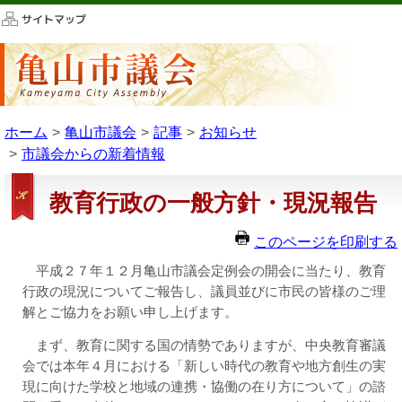
このページの本文へ移動
ホーム
亀山市議会
記事
お知らせ
市議会からの新着情報
教育行政の一般方針・現況報告
このページを印刷する
平成２７年１２月亀山市議会定例会の開会に当たり、教育
行政の現況についてご報告し、議員並びに市民の皆様のご理
解とご協力をお願い申し上げます。
まず、教育に関する国の情勢でありますが、中央教育審議
会では本年４月における「新しい時代の教育や地方創生の実
現に向けた学校と地域の連携・協働の在り方について」の諮