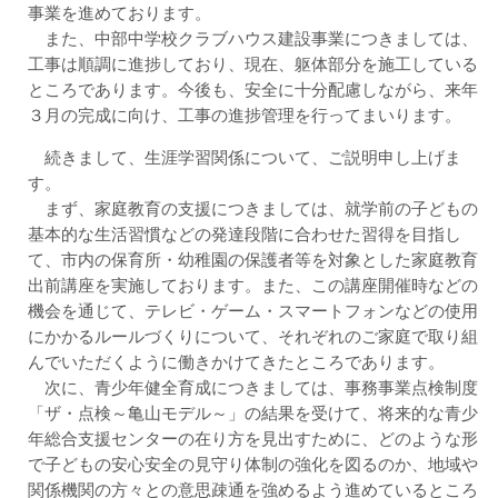
事業を進めております。
また、中部中学校クラブハウス建設事業につきましては、
工事は順調に進捗しており、現在、躯体部分を施工している
ところであります。今後も、安全に十分配慮しながら、来年
３月の完成に向け、工事の進捗管理を行ってまいります。
続きまして、生涯学習関係について、ご説明申し上げま
す。
まず、家庭教育の支援につきましては、就学前の子どもの
基本的な生活習慣などの発達段階に合わせた習得を目指し
て、市内の保育所・幼稚園の保護者等を対象とした家庭教育
出前講座を実施しております。また、この講座開催時などの
機会を通じて、テレビ・ゲーム・スマートフォンなどの使用
にかかるルールづくりについて、それぞれのご家庭で取り組
んでいただくように働きかけてきたところであります。
次に、青少年健全育成につきましては、事務事業点検制度
「ザ・点検～亀山モデル～」の結果を受けて、将来的な青少
年総合支援センターの在り方を見出すために、どのような形
で子どもの安心安全の見守り体制の強化を図るのか、地域や
関係機関の方々との意思疎通を強めるよう進めているところ