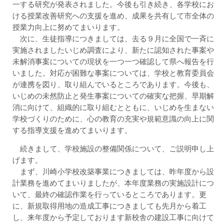
一する研究が発表されました。今後も引き続き、各学校にお
ける授業改善研究への支援を進め、成果を共有して市全体の
授業力向上に努めてまいります。
次に、生徒指導につきましては、去る９月に全国で一斉に
実施されましたいじめ調査により、新たに認知された事案や
未解消事案についての現状を一つ一つ確認して県へ報告を行
いました。対応が困難な事案については、学校と教育委員会
が連携を図り、取り組んでいるところであります。今後も、
いじめの未然防止と発生事案についての確実な把握、早期解
消に向けて、組織的に取り組むとともに、いじめを生まない
学校づくりのために、心の教育の充実や規範意識の向上に関
する指導支援を進めてまいります。
続きまして、学校施設の整備関係について、ご説明申し上
げます。
まず、川崎小学校改築事業につきましては、昨年度から設
計業務を進めてまいりましたが、本年度業務の実施設計につ
いて、最終の確認作業を行っているところであります。更
に、新規取得用地の造成工事につきましても先月から着工
し、来年度から予定しております新校舎の建設工事に向けて