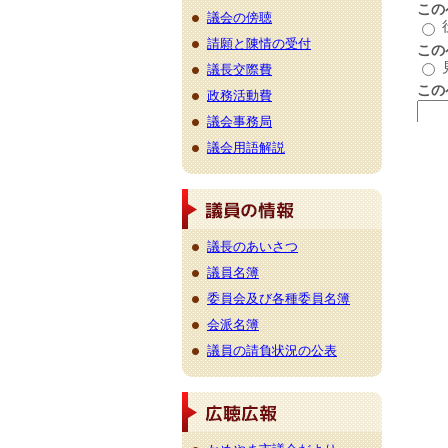
議会の傍聴
請願と陳情の受付
議長交際費
政務活動費
議会事務局
議会用語解説
議長のあいさつ
議員名簿
委員会及び各種委員名簿
会派名簿
議員の請負状況の公表