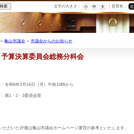
本
文字の大きさ：
背景色：
小
中
大
文
へ
移
動
亀山市議会
市議会からのお知らせ
予算決算委員会総務分科会
：令和8年3月16日（月）午前10時から
：第1・2・3委員会室