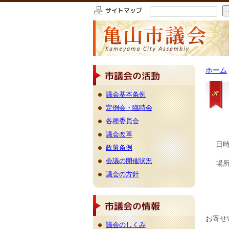
このページの本文へ移動
ホーム
議会基本条例
定例会・臨時会
各種委員会
議会改革
日時
政策条例
会議の開催状況
場所
議会の方針
議会のしくみ