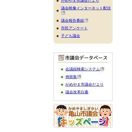
かめやま市議会だより
議会映像インターネット配信
議会報告番組
市民アンケート
子ども議会
会議録検索システム
例規集
かめやま市議会だより
議会改革白書