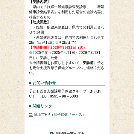
【受診内容】
県内で「妊婦一般健康診査受診票」、「産婦
健康診査結果表」を利用した場合の健診内容に
相当するもの
【助成回数】
・妊婦一般健康診査は、県内での利用と合わ
せて14回
・産婦健康診査は、県内での利用と合わせて
2回（出産1回につき2回まで）
【申請期限】2026年3月31日（火）
※2025年度（2025年4月1日～2026年3月31
日）に受診した分
※申請書類をお渡ししますので、
受診前
に子ど
も総合支援課母子保健グループへご連絡くださ
い。
■ お問い合わせ
子ども総合支援課母子保健グループ（あいあ
い） TEL：0595－98－5003
■ 関連リンク
亀山市HP（母子保健サービス）
NEWS一覧へ戻る