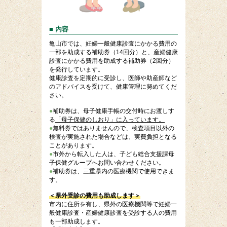
■ 内容
亀山市では、妊婦一般健康診査にかかる費用の
一部を助成する補助券（14回分）と、産婦健康
診査にかかる費用を助成する補助券（2回分）
を発行しています。
健康診査を定期的に受診し、医師や助産師など
のアドバイスを受けて、健康管理に努めてくだ
さい。
●
補助券は、母子健康手帳の交付時にお渡しす
る
「母子保健のしおり」に入っています。
●
無料券ではありませんので、検査項目以外の
検査が実施された場合などは、実費負担となる
ことがあります。
●
市外から転入した人は、子ども総合支援課母
子保健グループへお問い合わせください。
●
補助券は、三重県内の医療機関で使用できま
す。
＜県外受診の費用も助成します＞
市内に住所を有し、県外の医療機関等で妊婦一
般健康診査・産婦健康診査を受診する人の費用
も一部助成します。