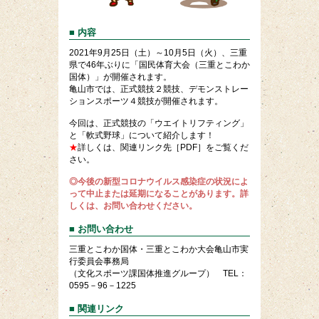
■ 内容
2021年9月25日（土）～10月5日（火）、三重
県で46年ぶりに「国民体育大会（三重とこわか
国体）」が開催されます。
亀山市では、正式競技２競技、デモンストレー
ションスポーツ４競技が開催されます。
今回は、正式競技の「ウエイトリフティング」
と「軟式野球」について紹介します！
★
詳しくは、関連リンク先［PDF］をご覧くだ
さい。
◎今後の新型コロナウイルス感染症の状況によ
って中止または延期になることがあります。詳
しくは、お問い合わせください。
■ お問い合わせ
三重とこわか国体・三重とこわか大会亀山市実
行委員会事務局
（文化スポーツ課国体推進グループ） TEL：
0595－96－1225
■ 関連リンク