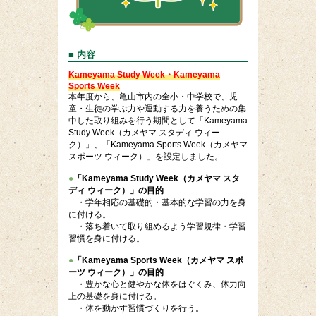
■ 内容
Kameyama Study Week・Kameyama
Sports Week
本年度から、亀山市内の全小・中学校で、児
童・生徒の学ぶ力や運動する力を養うための集
中した取り組みを行う期間として「Kameyama
Study Week（カメヤマ スタディ ウィー
ク）」、「Kameyama Sports Week（カメヤマ
スポーツ ウィーク）」を設定しました。
●
「Kameyama Study Week（カメヤマ スタ
ディ ウィーク）」の目的
・学年相応の基礎的・基本的な学習の力を身
に付ける。
・落ち着いて取り組めるよう学習規律・学習
習慣を身に付ける。
●
「Kameyama Sports Week（カメヤマ スポ
ーツ ウィーク）」の目的
・豊かな心と健やかな体をはぐくみ、体力向
上の基礎を身に付ける。
・体を動かす習慣づくりを行う。