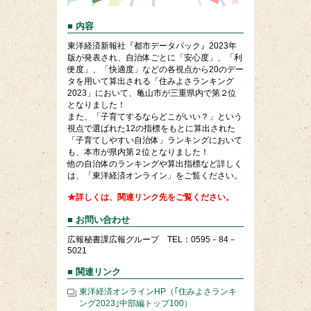
■ 内容
東洋経済新報社『都市データパック』2023年
版が発表され、自治体ごとに「安心度」、「利
便度」、「快適度」などの各視点から20のデー
タを用いて算出される「住みよさランキング
2023」において、亀山市が三重県内で第２位
となりました！
また、「子育てするならどこがいい？」という
視点で選ばれた12の指標をもとに算出された
「子育てしやすい自治体」ランキングにおいて
も、本市が県内第２位となりました！
他の自治体のランキングや算出指標など詳しく
は、「東洋経済オンライン」をご覧ください。
★詳しくは、関連リンク先をご覧ください。
■ お問い合わせ
広報秘書課広報グループ TEL：0595－84－
5021
■ 関連リンク
東洋経済オンラインHP（｢住みよさランキ
ング2023｣中部編トップ100）