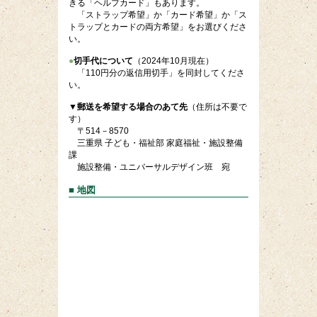
きる「ヘルプカード」もあります。
「ストラップ希望」か「カード希望」か「ス
トラップとカードの両方希望」をお選びくださ
い。
●
切手代について
（2024年10月現在）
「110円分の返信用切手」を同封してくださ
い。
▼郵送を希望する場合のあて先
（住所は不要で
す）
〒514－8570
三重県 子ども・福祉部 家庭福祉・施設整備
課
施設整備・ユニバーサルデザイン班 宛
■ 地図