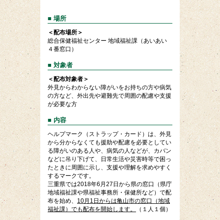
■ 場所
＜配布場所＞
総合保健福祉センター 地域福祉課（あいあい
４番窓口）
■ 対象者
＜配布対象者＞
外見からわからない障がいをお持ちの方や病気
の方など、外出先や避難先で周囲の配慮や支援
が必要な方
■ 内容
ヘルプマーク（ストラップ・カード）は、外見
から分からなくても援助や配慮を必要としてい
る障がいのある人や、病気の人などが、カバン
などに吊り下げて、日常生活や災害時等で困っ
たときに周囲に示し、支援や理解を求めやすく
するマークです。
三重県では2018年6月27日から県の窓口（県庁
地域福祉課や県福祉事務所・保健所など）で配
布を始め、
10月1日からは亀山市の窓口（地域
福祉課）でも配布を開始します。
（１人１個）