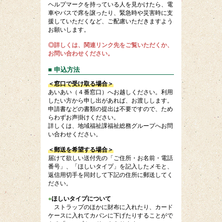
ヘルプマークを持っている人を見かけたら、電
車やバスで席を譲ったり、緊急時や災害時に支
援していただくなど、ご配慮いただきますよう
お願いします。
◎詳しくは、関連リンク先をご覧いただくか、
お問い合わせください。
■ 申込方法
＜窓口で受け取る場合＞
あいあい（４番窓口）へお越しください。利用
したい方から申し出があれば、お渡しします。
申請書などの書類の提出は不要ですので、ため
らわずお声掛けください。
詳しくは、地域福祉課福祉総務グループへお問
い合わせください。
＜郵送を希望する場合＞
届けて欲しい送付先の「ご住所・お名前・電話
番号」、「ほしいタイプ」を記入したメモと、
返信用切手を同封して下記の住所に郵送してく
ださい。
●
ほしいタイプについて
ストラップのほかに財布に入れたり、カード
ケースに入れてカバンに下げたりすることがで