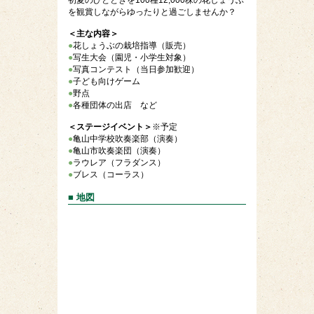
初夏のひとときを100種12,000株の花しょうぶ
を観賞しながらゆったりと過ごしませんか？
＜主な内容＞
●
花しょうぶの栽培指導（販売）
●
写生大会（園児・小学生対象）
●
写真コンテスト（当日参加歓迎）
●
子ども向けゲーム
●
野点
●
各種団体の出店 など
＜ステージイベント＞
※予定
●
亀山中学校吹奏楽部（演奏）
●
亀山市吹奏楽団（演奏）
●
ラウレア（フラダンス）
●
ブレス（コーラス）
■ 地図