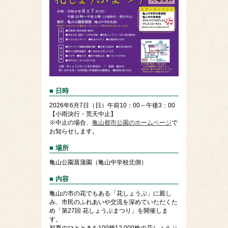
■ 日時
2026年6月7日（日）午前10：00～午後3：00
【小雨決行・荒天中止】
※中止の場合、
亀山都市公園のホームページ
で
お知らせします。
■ 場所
亀山公園菖蒲園（亀山中学校北側）
■ 内容
亀山の市の花でもある「花しょうぶ」に親し
み、市民のふれあいや交流を深めていただくた
め「第27回 花しょうぶまつり」を開催しま
す。