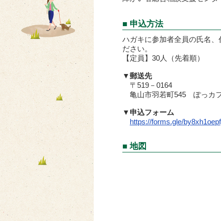
■ 申込方法
ハガキに参加者全員の氏名、
ださい。
【定員】30人（先着順）
▼郵送先
〒519－0164
亀山市羽若町545 ぽっカフ
▼申込フォーム
https://forms.gle/by8xh1oe
■ 地図