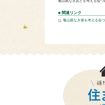
亀山親なきあとを考える会つむぐ 
■ 関連リンク
亀山親なき後を考える会