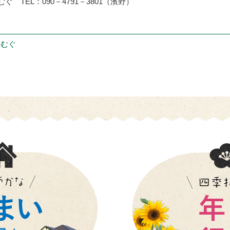
TEL：090－4791－3801（濱野）
つむぐ