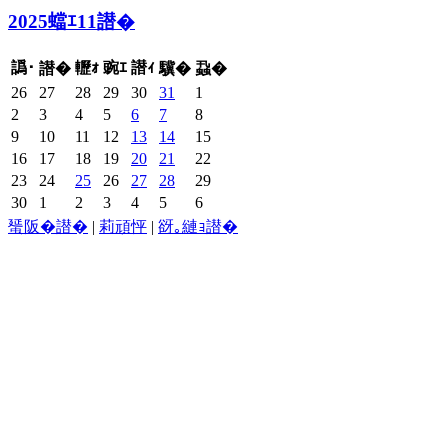
2025蟷ｴ11譛�
譌･
轣ｫ
豌ｴ
譛ｨ
譛�
驥�
蝨�
26
27
28
29
30
31
1
2
3
4
5
6
7
8
9
10
11
12
13
14
15
16
17
18
19
20
21
22
23
24
25
26
27
28
29
30
1
2
3
4
5
6
蜑阪�譛�
|
莉頑怦
|
谺｡縺ｮ譛�